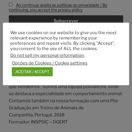
Ao continuar aceita as politicas de privacidade / By
continuing, you accept the privacy policy
We use cookies on our website to give you the most
relevant experience by remembering your
preferences and repeat visits. By clicking “Accept”,
you consent to the use of ALL the cookies.
Do not sell my personal information
.
ACERCA DO SITE
Opções de Cookies / Cookie settings
ACEITAR / ACCEPT
Aqui encontra informação sobre a PositiveWay, sobre
os nossos cursos, os nossos serviços e os produtos
que vendemos. Somos uma equipa polivalente, onde
se destaca a especialidade em comportamento animal.
Contamos também na nossa formação com uma Pós-
Graduação em Treino de Animais de
Companhia, Portugal, 2018
Formador: INSPSIC – DGERT