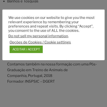
Banhos e Tosquias
We use cookies on our website to give you the most
relevant experience by remembering your
preferences and repeat visits. By clicking “Accept”,
you consent to the use of ALL the cookies.
ACERCA DO SITE
Do not sell my personal information
.
Aqui encontra informação sobre a PositiveWay, sobre
Opções de Cookies / Cookie settings
os nossos cursos, os nossos serviços e os produtos
ACEITAR / ACCEPT
que vendemos. Somos uma equipa polivalente, onde
se destaca a especialidade em comportamento animal.
Contamos também na nossa formação com uma Pós-
Graduação em Treino de Animais de
Companhia, Portugal, 2018
Formador: INSPSIC – DGERT