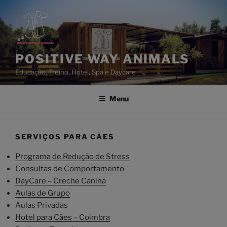
Saltar
para
o
conteúdo
POSITIVE WAY ANIMALS
Educação, Treino, Hotel, Spa e Daycare
Menu
SERVIÇOS PARA CÃES
Programa de Redução de Stress
Consultas de Comportamento
DayCare – Creche Canina
Aulas de Grupo
Aulas Privadas
Hotel para Cães – Coimbra