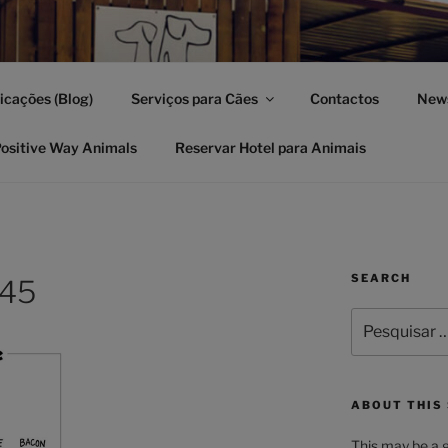
TIVE WAY ANIMALS
icações (Blog)
Serviços para Cães
Contactos
News
no, Hotel, Spa e Daycare
Positive Way Animals
Reservar Hotel para Animais
SEARCH
_45
Pesquisar
por:
ABOUT THIS 
This may be a g