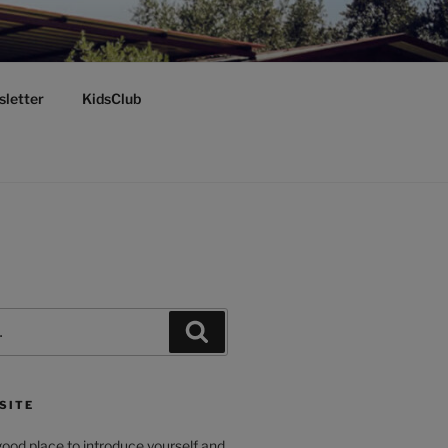
letter
KidsClub
Pesquisar
SITE
ood place to introduce yourself and