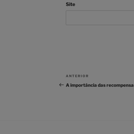
Site
Navegação
Conteúdo
ANTERIOR
de
anterior
A importância das recompensa
artigos