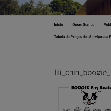
Saltar
para
o
POSI
conteúdo
Início
Quem Somos
Publ
Educação, Trei
Tabela de Preços dos Serviços da 
lili_chin_boogie