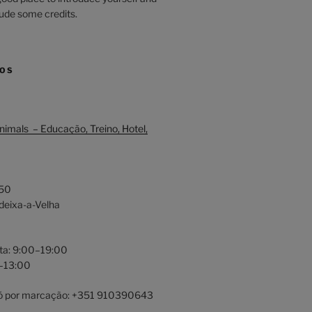
clude some credits.
MOS
nimals – Educação, Treino, Hotel,
 50
eixa-a-Velha
ta: 9:00–19:00
–13:00
ó por marcação: +351 910390643