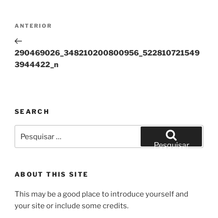
Navegação
Conteúdo
ANTERIOR
de
anterior
artigos
290469026_348210200800956_522810721549
3944422_n
SEARCH
Pesquisar
por:
Pesquisar
ABOUT THIS SITE
This may be a good place to introduce yourself and
your site or include some credits.