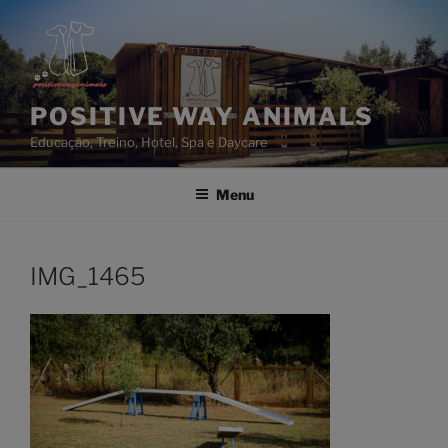
Saltar
para
o
conteúdo
POSITIVE WAY ANIMALS
Educação, Treino, Hotel, Spa e Daycare
Menu
IMG_1465