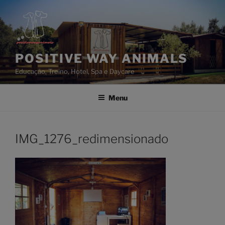
Saltar
para
o
conteúdo
POSITIVE WAY ANIMALS
Educação, Treino, Hotel, Spa e Daycare
Menu
IMG_1276_redimensionado