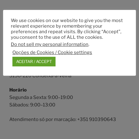
ONDE ESTAMOS
We use cookies on our website to give you the most
Mapa
relevant experience by remembering your
preferences and repeat visits. By clicking “Accept”,
you consent to the use of ALL the cookies.
Positive Way Animals – Educação, Treino, Hotel, Spa e
Do not sell my personal information
.
Daycare
Opções de Cookies / Cookie settings
Morada
ACEITAR / ACCEPT
Rua da Escola 50
3150-220 Condeixa-a-Velha
Horário
Segunda a Sexta: 9:00–19:00
Sábados: 9:00–13:00
Atendimento só por marcação: +351 910390643