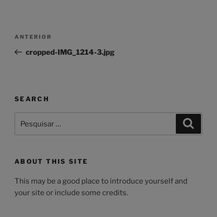
Navegação
Conteúdo
ANTERIOR
de
anterior
cropped-IMG_1214-3.jpg
artigos
SEARCH
Pesquisar
Pesqui
por:
ABOUT THIS SITE
This may be a good place to introduce yourself and
your site or include some credits.