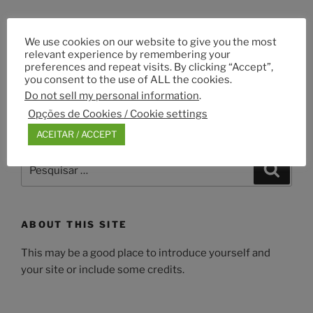
Navegação
We use cookies on our website to give you the most
Conteúdo
ANTERIOR
de
relevant experience by remembering your
anterior
cropped-IMG_1214_redimensionada_1.jpg
preferences and repeat visits. By clicking “Accept”,
artigos
you consent to the use of ALL the cookies.
Do not sell my personal information
.
Opções de Cookies / Cookie settings
SEARCH
ACEITAR / ACCEPT
Pesquisar
Pesqui
por:
ABOUT THIS SITE
This may be a good place to introduce yourself and
your site or include some credits.