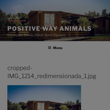
Saltar
para
o
conteúdo
POSITIVE WAY ANIMALS
Educação, Treino, Hotel, Spa e Daycare
Menu
cropped-
IMG_1214_redimensionada_1.jpg