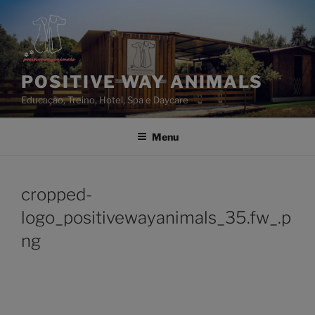
Saltar
para
o
conteúdo
POSITIVE WAY ANIMALS
Educação, Treino, Hotel, Spa e Daycare
Menu
cropped-
logo_positivewayanimals_35.fw_.p
ng