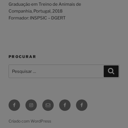
Graduação em Treino de Animais de
Companhia, Portugal, 2018
Formador: INSPSIC – DGERT
PROCURAR
Pesquisar
Pesqui
por:
Facebook
Instagram
Email
Grupo
Grupo
de
de
Alunos
Hotel
Criado com WordPress
no
PositiveWayAnimals