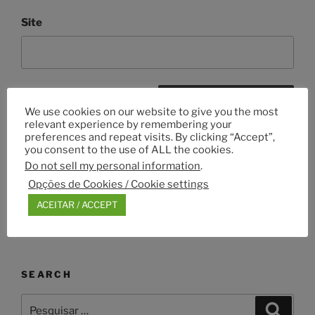
Site
We use cookies on our website to give you the most
relevant experience by remembering your
preferences and repeat visits. By clicking “Accept”,
you consent to the use of ALL the cookies.
Do not sell my personal information
.
Navegação
Opções de Cookies / Cookie settings
Conteúdo
ANTERIOR
de
anterior
ACEITAR / ACCEPT
cropped-logo_positivewayanimals_35.fw_.png
artigos
SEARCH
Pesquisar
Pesqui