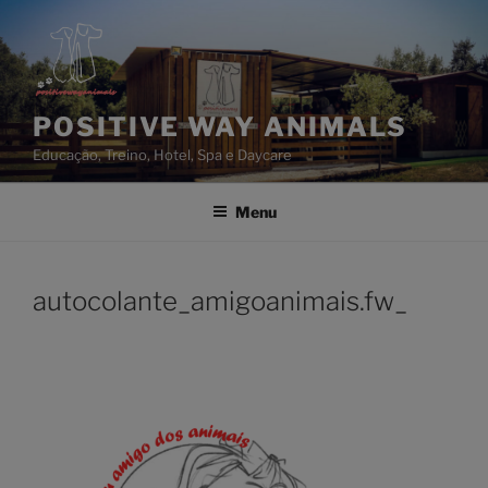
Saltar
para
o
conteúdo
POSITIVE WAY ANIMALS
Educação, Treino, Hotel, Spa e Daycare
Menu
autocolante_amigoanimais.fw_