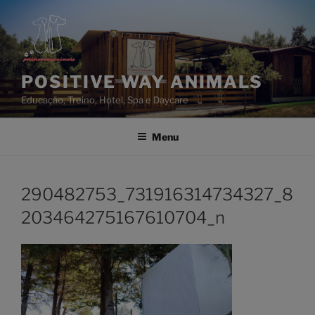
Saltar
para
o
conteúdo
POSITIVE WAY ANIMALS
Educação, Treino, Hotel, Spa e Daycare
Menu
290482753_731916314734327_8
203464275167610704_n